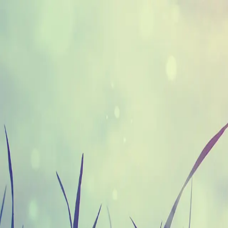
Tip Silviu Paduraru